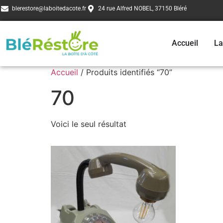
blerestore@laboitedacote.fr
24 rue Alfred NOBEL, 37150 Bléré
Accueil
La
Accueil
/ Produits identifiés “70”
70
Voici le seul résultat