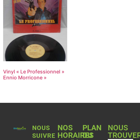
Vinyl « Le Professionnel »
Ennio Morricone »
NOS
PLAN
NOUS
NOUS
HORAIRES
DU
TROUVE
SUIVRE