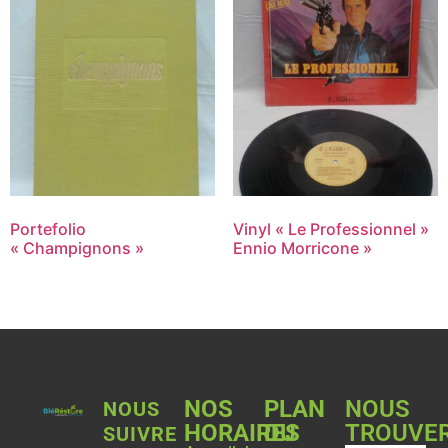
Portefolio
Vinyl « Le Professionnel »
« Champignons »
Ennio Morricone »
NOS
PLAN
NOUS
NOUS
HORAIRES
DU
TROUVE
SUIVRE