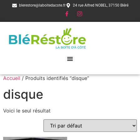
blerestore@laboitedacote.fr
24 rue Alfred NOBEL, 37150 Bléré
Accueil
/ Produits identifiés “disque”
disque
Voici le seul résultat