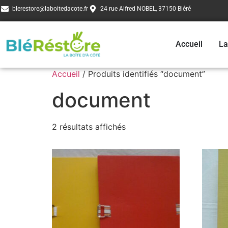
blerestore@laboitedacote.fr
24 rue Alfred NOBEL, 37150 Bléré
Accueil
La
Accueil
/ Produits identifiés “document”
document
2 résultats affichés