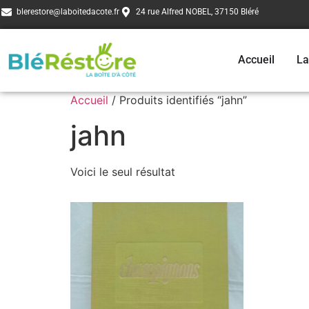
blerestore@laboitedacote.fr
24 rue Alfred NOBEL, 37150 Bléré
Accueil
La
Accueil
/ Produits identifiés “jahn”
jahn
Voici le seul résultat