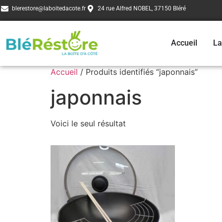
blerestore@laboitedacote.fr
24 rue Alfred NOBEL, 37150 Bléré
Accueil
La
Accueil
/ Produits identifiés “japonnais”
japonnais
Voici le seul résultat