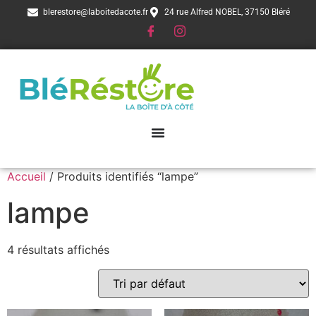
blerestore@laboitedacote.fr
24 rue Alfred NOBEL, 37150 Bléré
Accueil
/ Produits identifiés “lampe”
lampe
4 résultats affichés