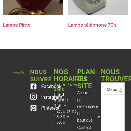
Lampe Pinto
Lampe téléphone 70’s
NOS
PLAN
NOUS
NOUS
HORAIRES
DU
TROUVE
SUIVRE
Accueil des
SITE
Facebook
dons
Accueil
Lundi,
Instagram
mardi :
La
9:00 –
ressourcerie
Pinterest
12:30 et de
La
13:30 –
boutique
16:00
Contact