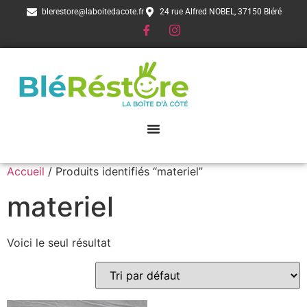
blerestore@laboitedacote.fr
24 rue Alfred NOBEL, 37150 Bléré
Accueil
/ Produits identifiés “materiel”
materiel
Voici le seul résultat