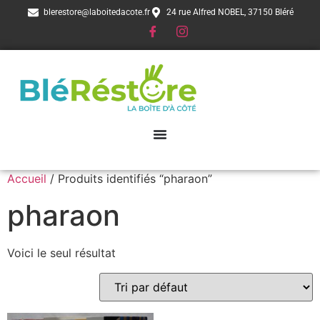
blerestore@laboitedacote.fr
24 rue Alfred NOBEL, 37150 Bléré
Accueil
/ Produits identifiés “pharaon”
pharaon
Voici le seul résultat