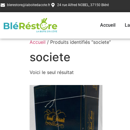
blerestore@laboitedacote.fr
24 rue Alfred NOBEL, 37150 Bléré
Accueil
La
Accueil
/ Produits identifiés “societe”
societe
Voici le seul résultat