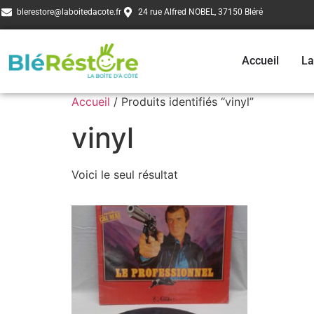
blerestore@laboitedacote.fr
24 rue Alfred NOBEL, 37150 Bléré
Accueil
La
Accueil
/ Produits identifiés “vinyl”
vinyl
Voici le seul résultat