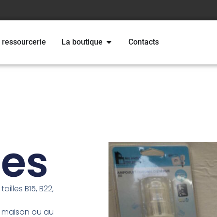
 ressourcerie
La boutique
Contacts
es
illes B15, B22,
a maison ou au