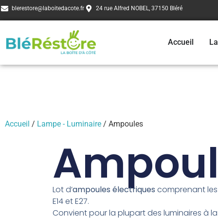
blerestore@laboitedacote.fr
24 rue Alfred NOBEL, 37150 Bléré
Accueil
La
Accueil
/
Lampe - Luminaire
/ Ampoules
Ampoul
Lot d’
ampoules électriques
comprenant les ta
E14 et E27.
Convient pour la plupart des luminaires à l