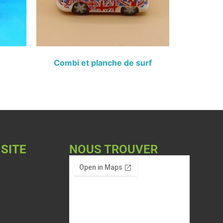
Combi et planche de surf
 SITE
NOUS TROUVER