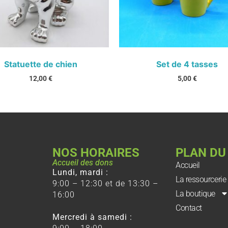
Statuette de chien
Set de 4 tasses
12,00
€
5,00
€
NOS HORAIRES
PLAN DU
Accueil des dons
Accueil
Lundi, mardi :
La ressourcerie
9:00 – 12:30 et de 13:30 –
La boutique
16:00
Contact
Mercredi à samedi :