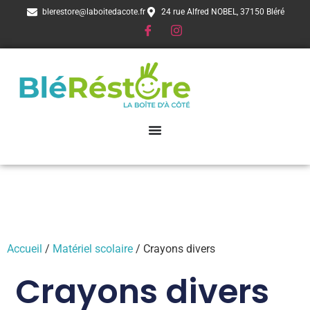
blerestore@laboitedacote.fr
24 rue Alfred NOBEL, 37150 Bléré
Accueil
/
Matériel scolaire
/ Crayons divers
Crayons divers