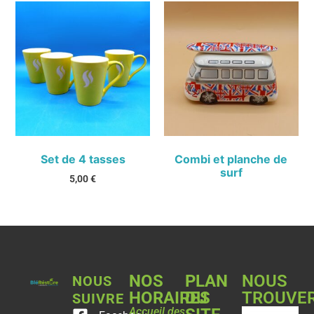
Set de 4 tasses
Combi et planche de
surf
5,00
€
NOS
PLAN
NOUS
NOUS
HORAIRES
DU
TROUVE
SUIVRE
Accueil des