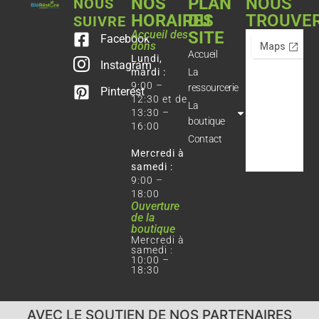
NOS
PLAN
NOUS
NOUS
HORAIRES
DU
TROUVE
SUIVRE
Accueil des
SITE
Facebook
dons
Accueil
Lundi,
Instagram
mardi :
La
9:00 –
ressourcerie
Pinterest
12:30 et de
La
13:30 –
boutique
16:00
Contact
Mercredi à
samedi :
9:00 –
18:00
Ouverture
de la
boutique
Mercredi à
samedi :
10:00 –
18:30
AVEC LE SOUTIEN DE NOS PARTENAIRES