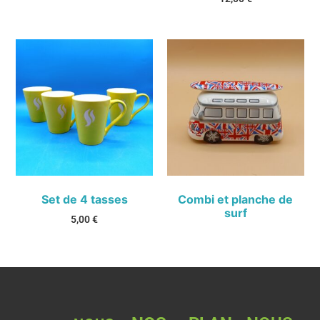
Set de 4 tasses
Combi et planche de
surf
5,00
€