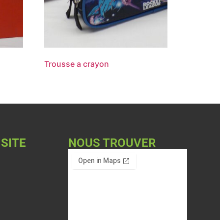
Trousse a crayon
 SITE
NOUS TROUVER