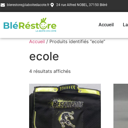
blerestore@laboitedacote.fr
24 rue Alfred NOBEL, 37150 Bléré
Accueil
La
Accueil
/ Produits identifiés “ecole”
ecole
4 résultats affichés